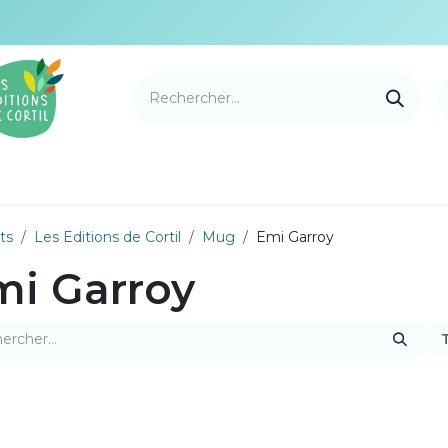
e Cortil
Nouveautés
Nos marques
Points de v
ts
Les Editions de Cortil
Mug
Emi Garroy
mi Garroy
T