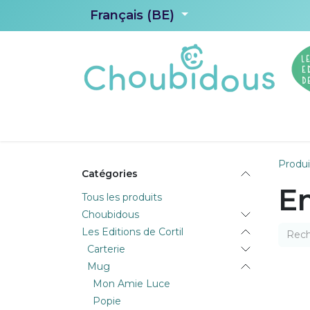
Se rendre au contenu
Français (BE)
Accueil
Choubidous
Les Editions d
Produi
Catégories
E
Tous les produits
Choubidous
Les Editions de Cortil
Carterie
Mug
Mon Amie Luce
Popie