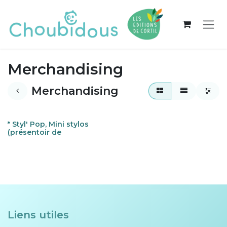
Se rendre au contenu
Merchandising
Merchandising
* Styl' Pop, Mini stylos
(présentoir de
Liens utiles