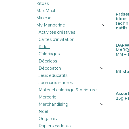
Kitpas
MaxiMaal
Prése
Minimo
blocs 
techn
My Mandarine
outils
Activités créatives
Cartes d'invitation
DARWI
Nouv
Kidult
MARQU
Coloriages
MM – 6
Décalcos
Décopatch
Kit st
Nouv
Jeux éducatifs
Journaux intimes
Matériel coloriage & peinture
Assort
Nouv
Mercerie
25g P
Merchandising
Noël
Origamis
Papiers cadeaux