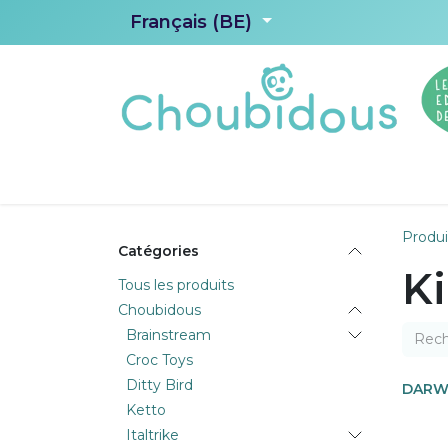
Se rendre au contenu
Français (BE)
Accueil
Choubidous
Les Editions d
Produi
Catégories
Ki
Tous les produits
Choubidous
Brainstream
Croc Toys
Ditty Bird
DARWI
Ketto
Italtrike