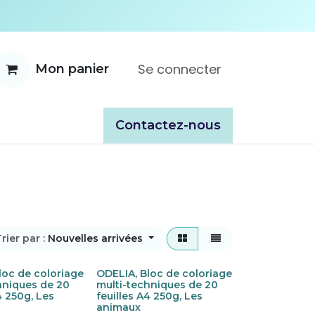
Se connecter
Mon panier
ente
À propos
Catalogues
​​Contactez-nous
rier par :
Nouvelles arrivées
loc de coloriage
ODELIA, Bloc de coloriage
hniques de 20
multi-techniques de 20
4 250g, Les
feuilles A4 250g, Les
animaux