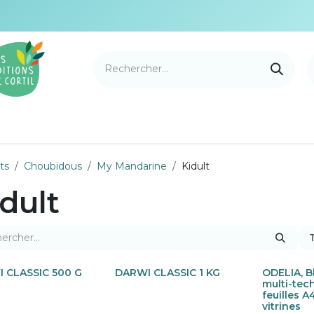
e Cortil
Nouveautés
Nos marques
Points de v
ts
Choubidous
My Mandarine
Kidult
dult
T
 CLASSIC 500 G
DARWI CLASSIC 1 KG
ODELIA, B
multi-tec
feuilles A
vitrines