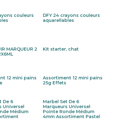
ayons couleurs
DFY 24 crayons couleurs
bles
aquarellables
IR MARQUEUR 2
Kit starter, chat
!
Nouveau !
2X6ML
nt 12 mini pains
Assortiment 12 mini pains
!
Nouveau !
e
25g Effets
t De 6
Marbel Set De 6
 Universel
Marqueurs Universel
onde Médium
Pointe Ronde Médium
rtiment
4mm Assortiment Pastel