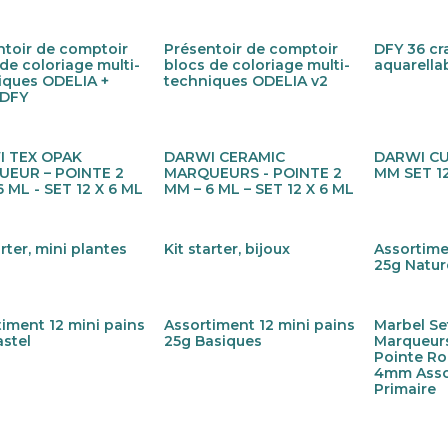
ntoir de comptoir
Présentoir de comptoir
DFY 36 cr
de coloriage multi-
blocs de coloriage multi-
aquarella
iques ODELIA +
techniques ODELIA v2
 DFY
 TEX OPAK
DARWI CERAMIC
DARWI CU
eau !
Nouveau !
Nouveau 
EUR – POINTE 2
MARQUEURS - POINTE 2
MM SET 1
 ML - SET 12 X 6 ML
MM – 6 ML – SET 12 X 6 ML
arter, mini plantes
Kit starter, bijoux
Assortime
eau !
Nouveau !
Nouveau 
25g Natur
iment 12 mini pains
Assortiment 12 mini pains
Marbel Se
eau !
Nouveau !
astel
25g Basiques
Marqueurs
Pointe R
4mm Asso
Primaire