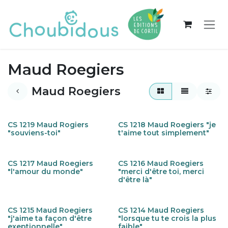
Se rendre au contenu
Maud Roegiers
Maud Roegiers
CS 1219 Maud Rogiers
CS 1218 Maud Roegiers "je
"souviens-toi"
t'aime tout simplement"
CS 1217 Maud Roegiers
CS 1216 Maud Roegiers
"l'amour du monde"
"merci d'être toi, merci
d'être là"
CS 1215 Maud Roegiers
CS 1214 Maud Roegiers
"j'aime ta façon d'être
"lorsque tu te crois la plus
exeptionnelle"
faible"