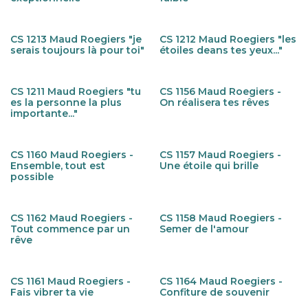
CS 1213 Maud Roegiers "je
CS 1212 Maud Roegiers "les
serais toujours là pour toi"
étoiles deans tes yeux..."
CS 1211 Maud Roegiers "tu
CS 1156 Maud Roegiers -
es la personne la plus
On réalisera tes rêves
importante..."
CS 1160 Maud Roegiers -
CS 1157 Maud Roegiers -
Ensemble, tout est
Une étoile qui brille
possible
CS 1162 Maud Roegiers -
CS 1158 Maud Roegiers -
Tout commence par un
Semer de l'amour
rêve
CS 1161 Maud Roegiers -
CS 1164 Maud Roegiers -
Fais vibrer ta vie
Confiture de souvenir