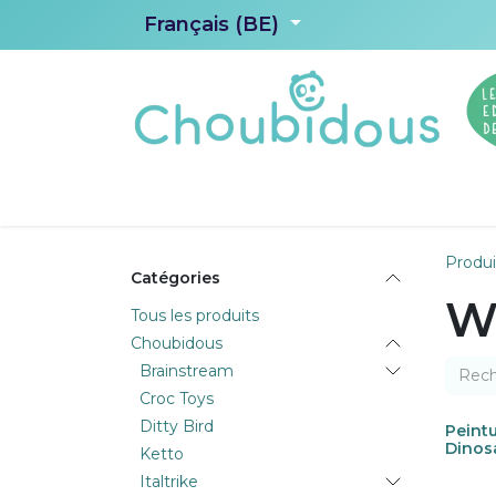
Se rendre au contenu
Français (BE)
Accueil
Choubidous
Les Editions d
Produi
Catégories
Wi
Tous les produits
Choubidous
Brainstream
Croc Toys
Ditty Bird
Peint
Dinos
Ketto
Italtrike