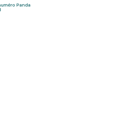
 numéro Panda
d