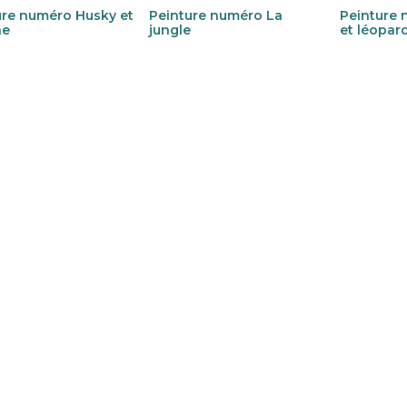
ure numéro Husky et
Peinture numéro La
Peinture
ne
jungle
et léopar