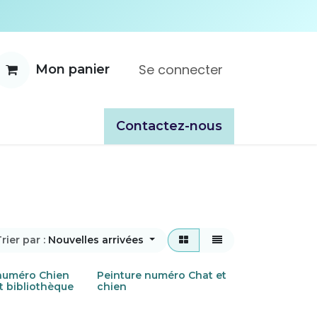
Se connecter
Mon panier
ente
À propos
Catalogues
​​Contactez-nous
rier par :
Nouvelles arrivées
 numéro Chien
Peinture numéro Chat et
et bibliothèque
chien