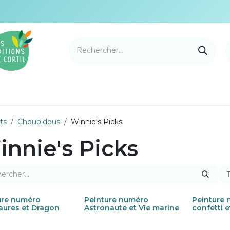
e Cortil
Nouveautés
Nos marques
Points de v
ts
Choubidous
Winnie's Picks
nnie's Picks
T
ure numéro
Peinture numéro
Peinture
aures et Dragon
Astronaute et Vie marine
confetti 