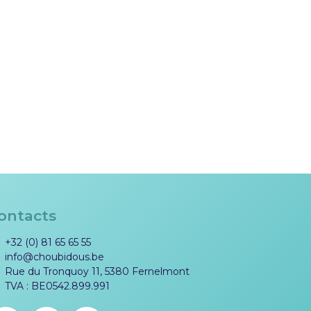
ontacts
+32 (0) 81 65 65 55
info@choubidous.be
Rue du Tronquoy 11, 5380 Fernelmont
TVA : BE0542.899.991