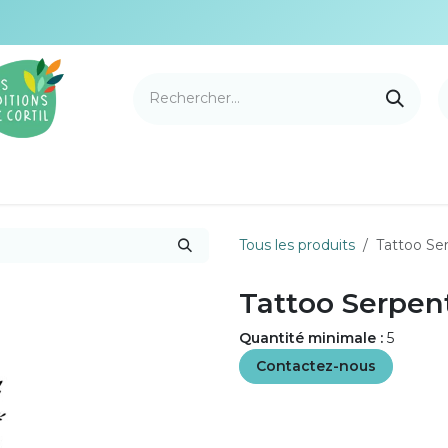
e Cortil
Nouveautés
Nos marques
Points de v
Tous les produits
Tattoo Ser
Tattoo Serpent
Quantité minimale :
5
Contactez-nous