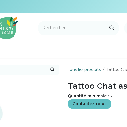
e Cortil
Nouveautés
Nos marques
Points de v
Tous les produits
Tattoo Cha
Tattoo Chat as
Quantité minimale :
5
Contactez-nous