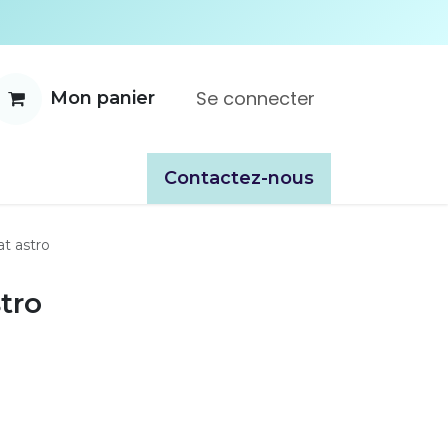
Se connecter
Mon panier
ente
À propos
Catalogues
​​Contactez-nous
t astro
tro