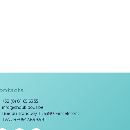
ontacts
+32 (0) 81 65 65 55
info@choubidous.be
Rue du Tronquoy 11, 5380 Fernelmont
TVA : BE0542.899.991