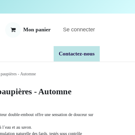
Se connecter
Mon panier
ente
À propos
Catalogues
​​Contactez-nous
fards à paupières - Automne
s à paupières -
nge
applicateur double-embout offre une sensation
ères.