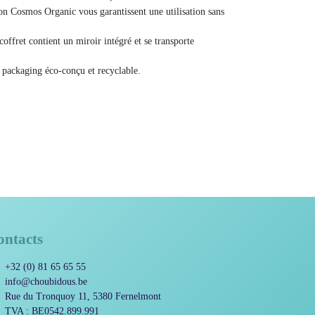
lève à l’eau et au savon.
 la formulation naturelle des fards, testés sous
et la certification Cosmos Organic vous
on sans risque.
 : le coffret contient un miroir intégré et se
tout.
tal : packaging éco-conçu et recyclable.
ontacts
+32 (0) 81 65 65 55
info@choubidous.be