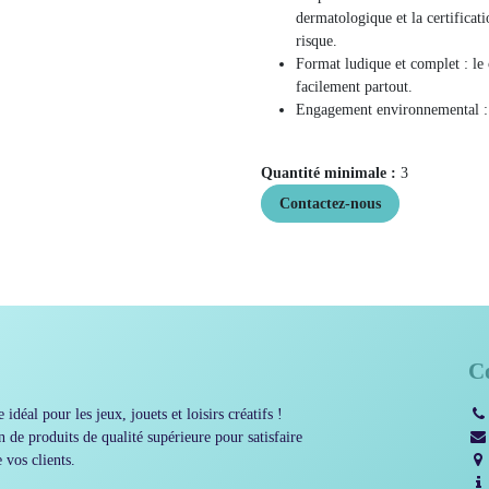
Démaquillage facile : s’en
Respectueux de la santé :
contrôle dermatologique 
garantissent une utilisati
Format ludique et complet
transporte facilement par
Engagement environnemen
Quantité minimale :
3
Contactez-nous
C
aire idéal pour les jeux, jouets et loisirs
 notre sélection de produits de qualité