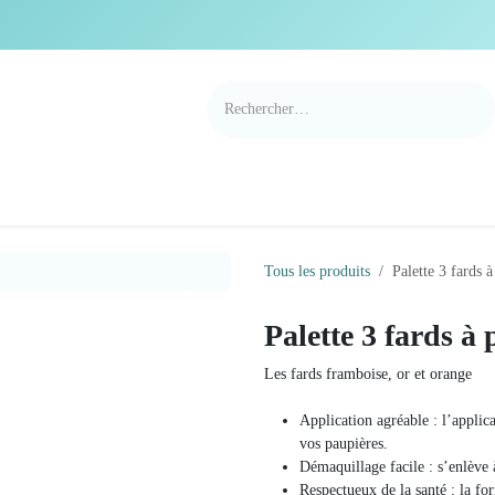
e Cortil
Nouveautés
Nos marques
Points de v
Tous les produits
Palette 3 
Palette 3 fard
Automne
Les fards framboise, or et ora
Application agréable : l’
de douceur sur vos paupi