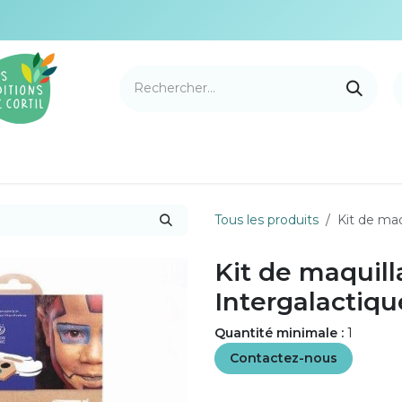
e Cortil
Nouveautés
Nos marques
Points de v
Tous les produits
Kit de ma
Kit de maquil
Intergalactiqu
Quantité minimale :
1
Contactez-nous