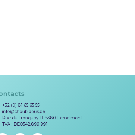
ontacts
+32 (0) 81 65 65 55
info@choubidous.be
Rue du Tronquoy 11, 5380 Fernelmont
TVA : BE0542.899.991