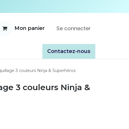
Se connecter
Mon panier
ente
À propos
Catalogues
​​Contactez-nous
uillage 3 couleurs Ninja & Superhéros
age 3 couleurs Ninja &