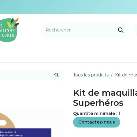
e Cortil
Nouveautés
Nos marques
Points de v
Tous les produits
Kit de maq
Kit de maquill
Superhéros
Quantité minimale :
1
Contactez-nous