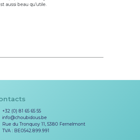
st aussi beau qu’utile.
ontacts
+32 (0) 81 65 65 55
info@choubidous.be
Rue du Tronquoy 11, 5380 Fernelmont
TVA : BE0542.899.991