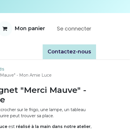
Se connecter
Mon panier
ente
À propos
Catalogues
​​Contactez-nous
és
 Mauve" - Mon Amie Luce
net "Merci Mauve" -
ce
crocher sur le frigo, une lampe, un tableau
rire peut trouver sa place.
uce
est
réalisé à la main dans notre atelier
,