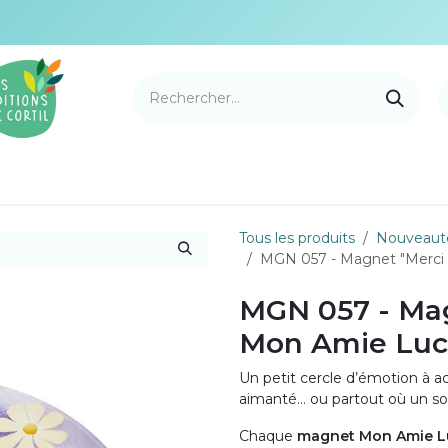
e Cortil
Nouveautés
Nos marques
Points de v
Tous les produits
Nouveaut
MGN 057 - Magnet "Merci
MGN 057 - Mag
Mon Amie Lu
Un petit cercle d’émotion à ac
aimanté… ou partout où un sou
Chaque
magnet Mon Amie L