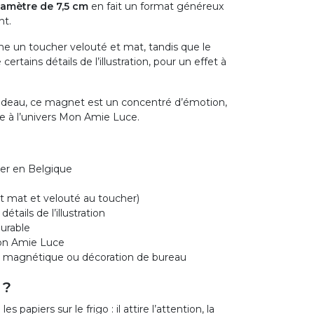
iamètre de 7,5 cm
en fait un format généreux
nt.
ne un toucher velouté et mat, tandis que le
ertains détails de l’illustration, pour un effet à
cadeau, ce magnet est un concentré d’émotion,
le à l’univers Mon Amie Luce.
ier en Belgique
ct mat et velouté au toucher)
étails de l’illustration
durable
Mon Amie Luce
eau magnétique ou décoration de bureau
 ?
es papiers sur le frigo : il attire l’attention, la