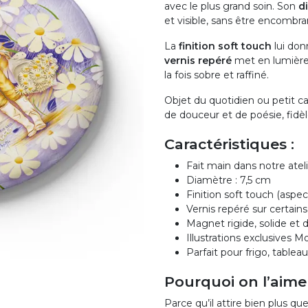
avec le plus grand soin. Son
d
et visible, sans être encombra
La
finition soft touch
lui don
vernis repéré
met en lumière c
la fois sobre et raffiné.
Objet du quotidien ou petit 
de douceur et de poésie, fidè
Caractéristiques :
Fait main dans notre atel
Diamètre : 7,5 cm
Finition soft touch (aspe
Vernis repéré sur certains d
Magnet rigide, solide et 
Illustrations exclusives 
Parfait pour frigo, tabl
Pourquoi on l’aime
Parce qu’il attire bien plus que l