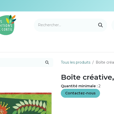
e Cortil
Nouveautés
Nos marques
Points de v
Tous les produits
Boîte cré
Boîte créative
Quantité minimale :
2
Contactez-nous