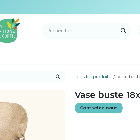
e Cortil
Nouveautés
Nos marques
Points de v
Tous les produits
Vase bust
Vase buste 18x
Contactez-nous