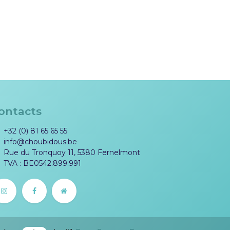
ontacts
+32 (0) 81 65 65 55
info@choubidous.be
Rue du Tronquoy 11, 5380 Fernelmont
TVA : BE0542.899.991