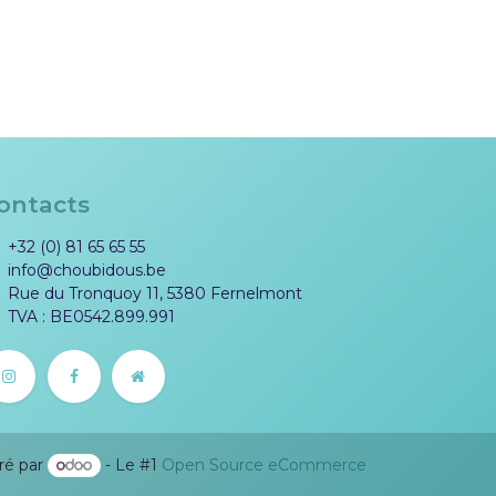
ontacts
+32 (0) 81 65 65 55
info@choubidous.be
Rue du Tronquoy 11, 5380 Fernelmont
TVA : BE0542.899.991
ré par
- Le #1
Open Source eCommerce