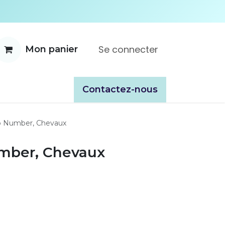
Se connecter
Mon panier
ente
À propos
Catalogues
​​Contactez-nous
p Number, Chevaux
mber, Chevaux