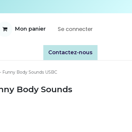
Se connecter
Mon panier
ente
À propos
Catalogues
​​Contactez-nous
d - Funny Body Sounds USBC
Funny Body Sounds