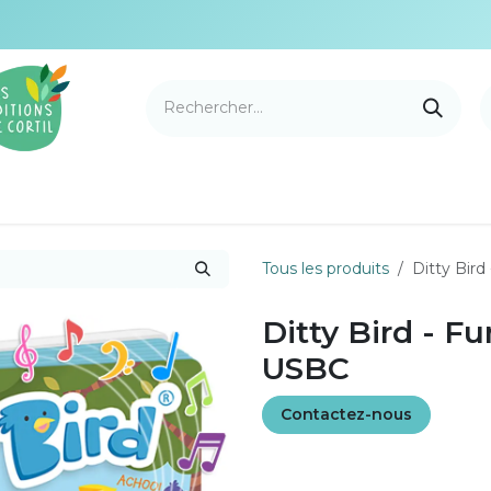
e Cortil
Nouveautés
Nos marques
Points de v
Tous les produits
Ditty Bir
Ditty Bird - 
USBC
Contactez-nous