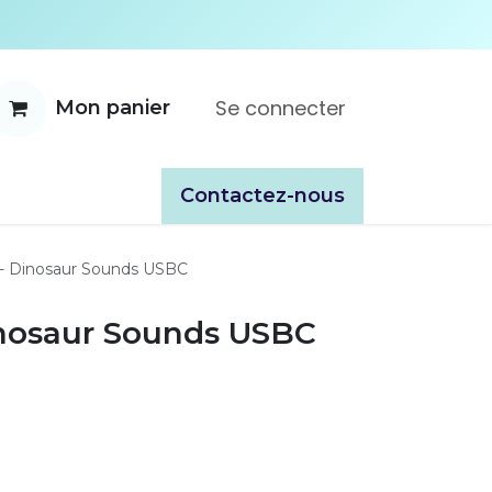
Se connecter
Mon panier
ente
À propos
Catalogues
​​Contactez-nous
d - Dinosaur Sounds USBC
Dinosaur Sounds USBC