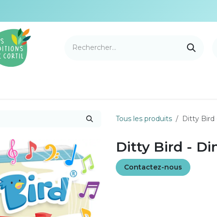
e Cortil
Nouveautés
Nos marques
Points de v
Tous les produits
Ditty Bir
Ditty Bird - 
Contactez-nous