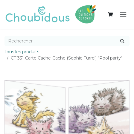
Se rendre au contenu
Tous les produits
CT 331 Carte Cache-Cache (Sophie Turrel) "Pool party"