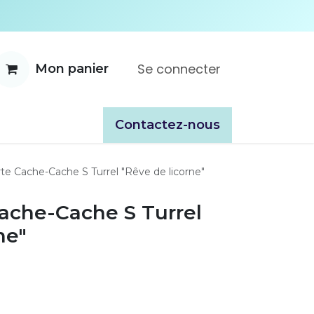
Se connecter
Mon panier
ente
À propos
Catalogues
​​Contactez-nous
te Cache-Cache S Turrel "Rêve de licorne"
Cache-Cache S Turrel
ne"