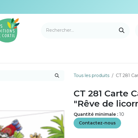
e Cortil
Nouveautés
Nos marques
Points de v
Tous les produits
CT 281 Car
CT 281 Carte 
"Rêve de licor
Quantité minimale :
10
Contactez-nous