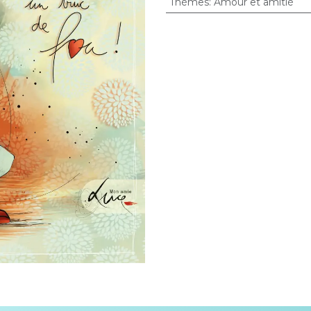
Thèmes
:
Amour et amitié