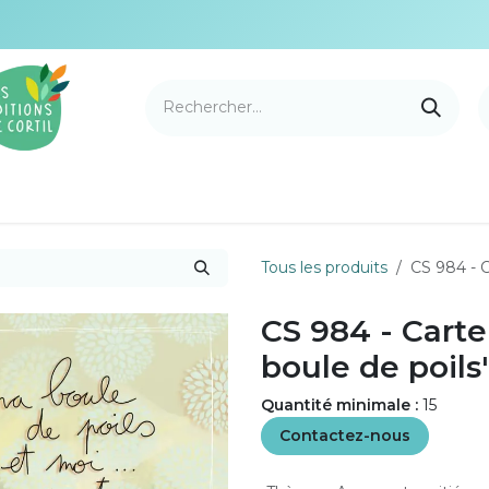
e Cortil
Nouveautés
Nos marques
Points de v
Tous les produits
CS 984 - 
CS 984 - Cart
boule de poils
Quantité minimale :
15
Contactez-nous