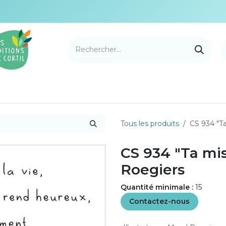
e Cortil
Nouveautés
Nos marques
Points de v
Tous les produits
CS 934 "Ta
CS 934 "Ta mis
Roegiers
Quantité minimale :
15
Contactez-nous