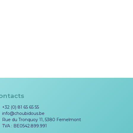
ontacts
+32 (0) 81 65 65 55
info@choubidous.be
Rue du Tronquoy 11, 5380 Fernelmont
TVA : BE0542.899.991