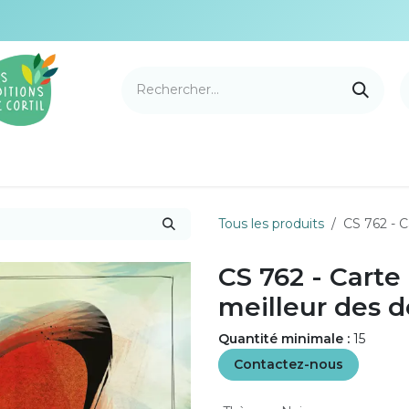
e Cortil
Nouveautés
Nos marques
Points de v
Tous les produits
CS 762 - 
CS 762 - Cart
meilleur des 
Quantité minimale :
15
Contactez-nous