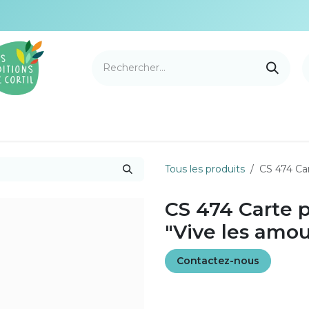
e Cortil
Nouveautés
Nos marques
Points de v
Tous les produits
CS 474 Car
CS 474 Carte p
"Vive les amo
Contactez-nous