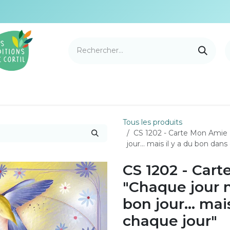
e Cortil
Nouveautés
Nos marques
Points de v
Tous les produits
CS 1202 - Carte Mon Amie 
jour… mais il y a du bon dans
CS 1202 - Car
"Chaque jour 
bon jour… mais
chaque jour"