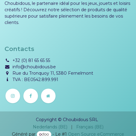
Choubidous, le partenaire idéal pour les jeux, jouets et loisirs
créatifs ! Découvrez notre sélection de produits de qualité
supérieure pour satisfaire pleinement les besoins de vos
clients.
Contacts
+32 (0) 81 65 65 55
info@choubidous.be
Rue du Tronquoy 11, 5380 Fernelmont
TVA : BE0542.899.991
Copyright © Choubidous SRL
Nederlands (BE)
|
Français (BE)
Généré par
- Le #1
Open Source eCommerce