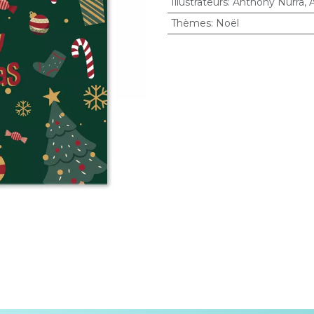
Illustrateurs
:
Anthony Nurra
,
Thèmes
:
Noël