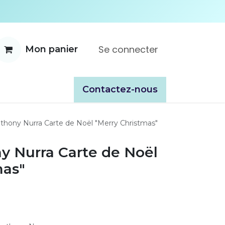
Se connecter
Mon panier
ente
À propos
Catalogues
​​Contactez-nous
nthony Nurra Carte de Noël "Merry Christmas"
ny Nurra Carte de Noël
mas"