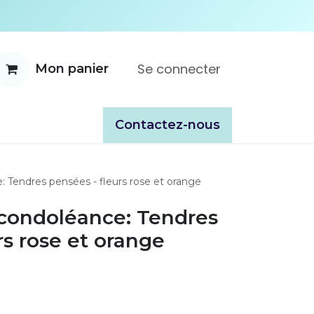
Se connecter
Mon panier
ente
À propos
Catalogues
​​Contactez-nous
 Tendres pensées - fleurs rose et orange
 condoléance: Tendres
rs rose et orange