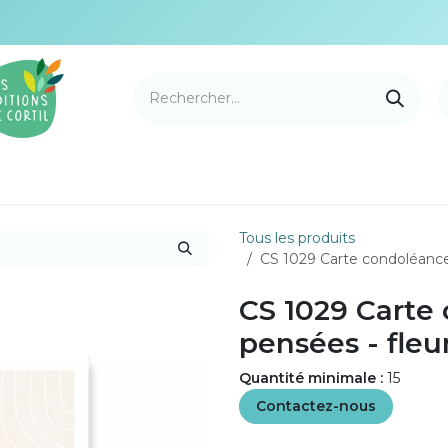
e Cortil
Nouveautés
Nos marques
Points de v
Tous les produits
CS 1029 Carte condoléance:
CS 1029 Carte
pensées - fleu
Quantité minimale :
15
Contactez-nous