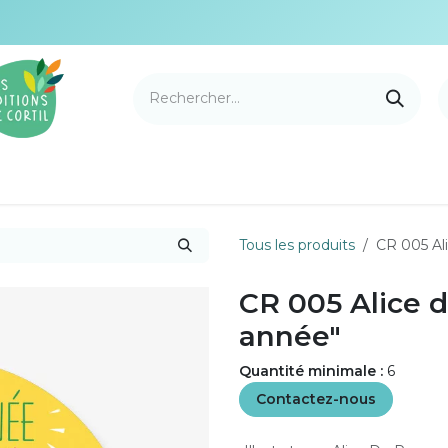
e Cortil
Nouveautés
Nos marques
Points de v
Tous les produits
CR 005 Al
CR 005 Alice 
année"
Quantité minimale :
6
Contactez-nous