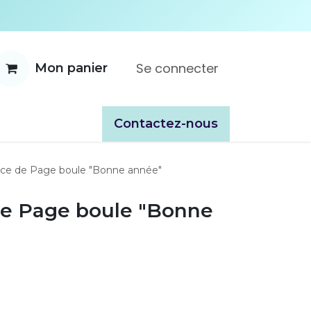
Se connecter
Mon panier
ente
À propos
Catalogues
​​Contactez-nous
ice de Page boule "Bonne année"
de Page boule "Bonne