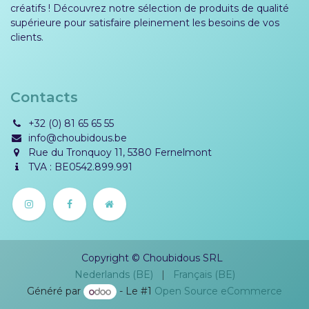
créatifs ! Découvrez notre sélection de produits de qualité
supérieure pour satisfaire pleinement les besoins de vos
clients.
Contacts
+32 (0) 81 65 65 55
info@choubidous.be
Rue du Tronquoy 11, 5380 Fernelmont
TVA : BE0542.899.991
Copyright © Choubidous SRL
Nederlands (BE)
|
Français (BE)
Généré par
- Le #1
Open Source eCommerce