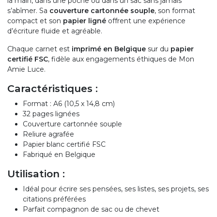
la main, dans une poche ou dans un sac sans jamais
s’abîmer. Sa
couverture cartonnée souple
, son format
compact et son
papier ligné
offrent une expérience
d’écriture fluide et agréable.
Chaque carnet est
imprimé en Belgique
sur du
papier
certifié FSC
, fidèle aux engagements éthiques de Mon
Amie Luce.
Caractéristiques :
Format : A6 (10,5 x 14,8 cm)
32 pages lignées
Couverture cartonnée souple
Reliure agrafée
Papier blanc certifié FSC
Fabriqué en Belgique
Utilisation :
Idéal pour écrire ses pensées, ses listes, ses projets, ses
citations préférées
Parfait compagnon de sac ou de chevet