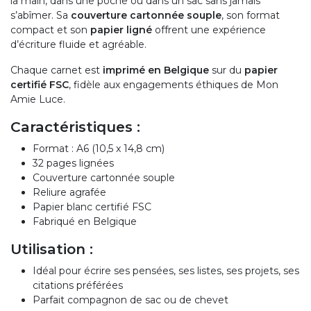
la main, dans une poche ou dans un sac sans jamais
s’abîmer. Sa
couverture cartonnée souple
, son format
compact et son
papier ligné
offrent une expérience
d’écriture fluide et agréable.
Chaque carnet est
imprimé en Belgique
sur du
papier
certifié FSC
, fidèle aux engagements éthiques de Mon
Amie Luce.
Caractéristiques :
Format : A6 (10,5 x 14,8 cm)
32 pages lignées
Couverture cartonnée souple
Reliure agrafée
Papier blanc certifié FSC
Fabriqué en Belgique
Utilisation :
Idéal pour écrire ses pensées, ses listes, ses projets, ses
citations préférées
Parfait compagnon de sac ou de chevet