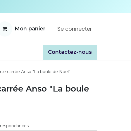
Se connecter
Mon panier
ente
À propos
Catalogues
​​Contactez-nous
rte carrée Anso "La boule de Noël"
carrée Anso "La boule
rrespondances