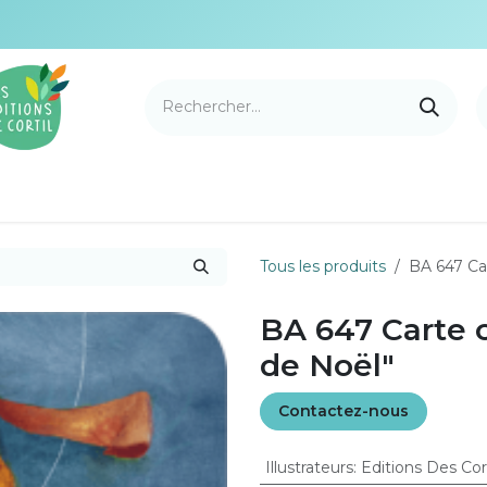
e Cortil
Nouveautés
Nos marques
Points de v
Tous les produits
BA 647 Ca
BA 647 Carte 
de Noël"
Contactez-nous
Illustrateurs
:
Editions Des Co