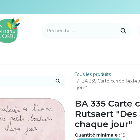
e Cortil
Nouveautés
Nos marques
Points de v
Tous les produits
BA 335 Carte carrée 14x14
jour"
BA 335 Carte 
Rutsaert "Des
chaque jour"
Quantité minimale :
15