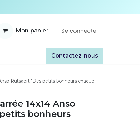
Se connecter
Mon panier
ente
À propos
Catalogues
​​Contactez-nous
 Anso Rutsaert "Des petits bonheurs chaque
carrée 14x14 Anso
 petits bonheurs