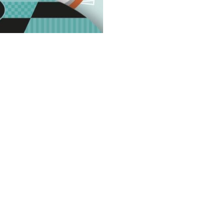
C
aire idéal pour les jeux, jouets et loisirs
 notre sélection de produits de qualité
sfaire pleinement les besoins de vos clients.
Géné
|
Français (BE)