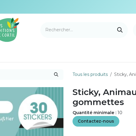
e Cortil
Nouveautés
Nos marques
Points de v
Tous les produits
Sticky, An
Sticky, Animaux
gommettes
Quantité minimale :
10
Contactez-nous