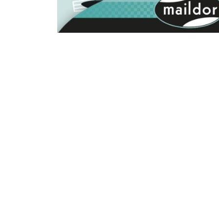
Liens utiles
À propos
Accueil
Choubidous, le parten
À propos de nous
créatifs ! Découvrez
Produits
supérieure pour sati
Politique vie privée​​
Contactez-nous
Nederlands (BE)
Copyright © Choubidous SRL