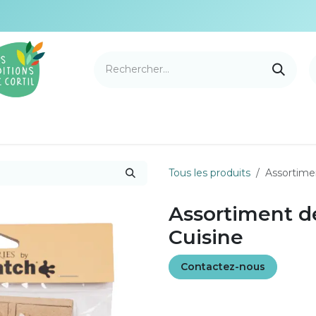
e Cortil
Nouveautés
Nos marques
Points de v
Tous les produits
Assortimen
Assortiment de
Cuisine
Contactez-nous