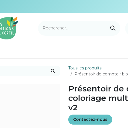
e Cortil
Nouveautés
Nos marques
Points de v
Tous les produits
Présentoir de comptoir bl
Présentoir de 
coloriage mul
v2
Contactez-nous