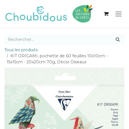
Se rendre au contenu
Tous les produits
KIT ORIGAMI, pochette de 60 feuilles 10x10cm -
15x15cm - 20x20cm 70g, Décor Oiseaux