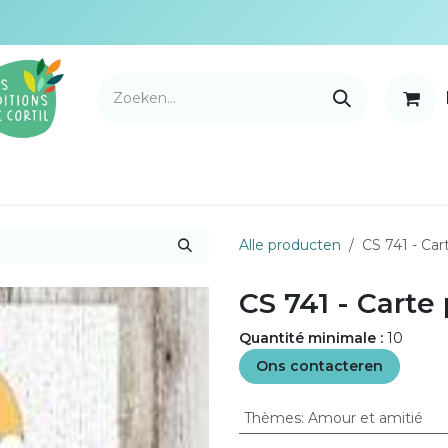
ortil
Nouveautés
Distributiemerken
Onze verk
Alle producten
CS 741 - Car
CS 741 - Carte
Quantité minimale :
10
Ons contacteren
Thèmes
:
Amour et amitié