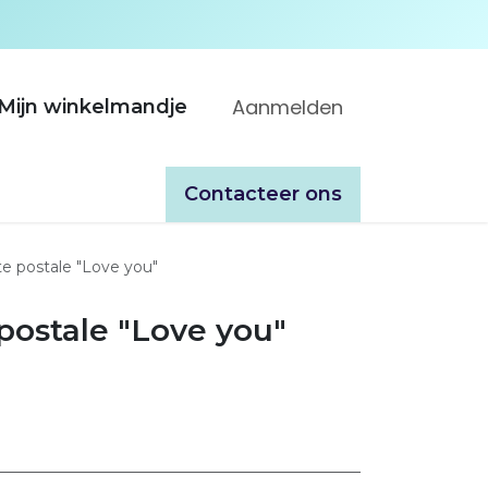
Aanmelden
Mijn winkelmandje
ooppunten
Over ons
Catalogues
​​Contacteer ons
te postale "Love you"
 postale "Love you"