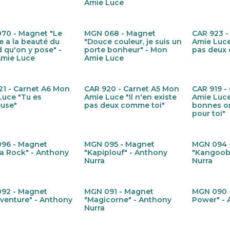
Amie Luce
70 - Magnet "Le
MGN 068 - Magnet
CAR 923 -
w!
Nieuw!
Nieuw!
 a la beauté du
"Douce couleur, je suis un
Amie Luce 
 qu'on y pose" -
porte bonheur" - Mon
pas deux
mie Luce
Amie Luce
21 - Carnet A6 Mon
CAR 920 - Carnet A5 Mon
CAR 919 -
w!
Nieuw!
Nieuw!
Luce "Tu es
Amie Luce "Il n'en existe
Amie Luce
euse"
pas deux comme toi"
bonnes o
pour toi"
96 - Magnet
MGN 095 - Magnet
MGN 094 
w!
Nieuw!
Nieuw!
a Rock" - Anthony
"Kapiplouf" - Anthony
"Kangoob
Nurra
Nurra
92 - Magnet
MGN 091 - Magnet
MGN 090 -
w!
Nieuw!
Nieuw!
uventure" - Anthony
"Magicorne" - Anthony
Power" - 
Nurra