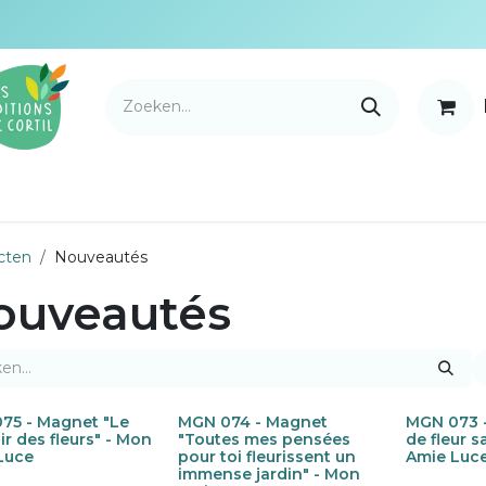
ortil
Nouveautés
Distributiemerken
Onze verk
cten
Nouveautés
ouveautés
75 - Magnet "Le
MGN 074 - Magnet
MGN 073 
w!
Nieuw!
Nieuw!
r des fleurs" - Mon
"Toutes mes pensées
de fleur s
Luce
pour toi fleurissent un
Amie Luc
immense jardin" - Mon