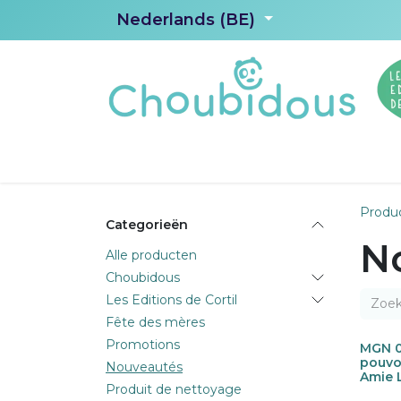
Overslaan naar inhoud
Nederlands (BE)
Home
Producten
Les Editions de C
Produ
Categorieën
N
Alle producten
Choubidous
Les Editions de Cortil
Fête des mères
Promotions
MGN 0
Nieu
pouvoi
Nouveautés
Amie 
Produit de nettoyage