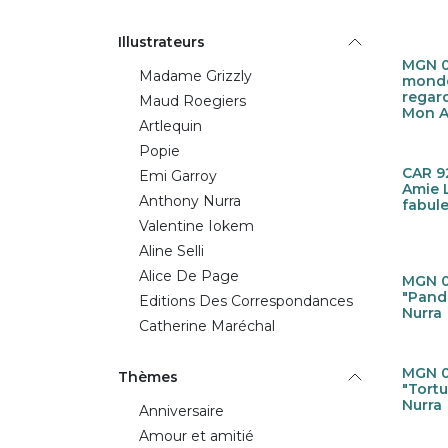
Illustrateurs
MGN 0
Nieu
Madame Grizzly
monde
regard
Maud Roegiers
Mon A
Artlequin
Popie
CAR 9
Nieu
Emi Garroy
Amie 
Anthony Nurra
fabul
Valentine Iokem
Aline Selli
Alice De Page
MGN 0
Nieu
"Pand
Editions Des Correspondances
Nurra
Catherine Maréchal
MGN 0
Nieu
Thèmes
"Tort
Nurra
Anniversaire
Amour et amitié