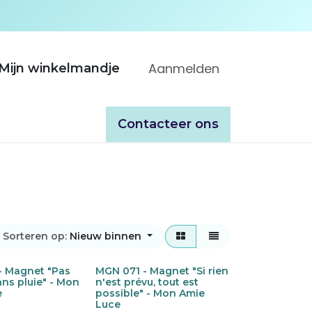
Aanmelden
Mijn winkelmandje
ooppunten
Over ons
Catalogues
​​Contacteer ons
Sorteren op:
Nieuw binnen
- Magnet "Pas
MGN 071 - Magnet "Si rien
Nieuw!
ans pluie" - Mon
n'est prévu, tout est
e
possible" - Mon Amie
Luce