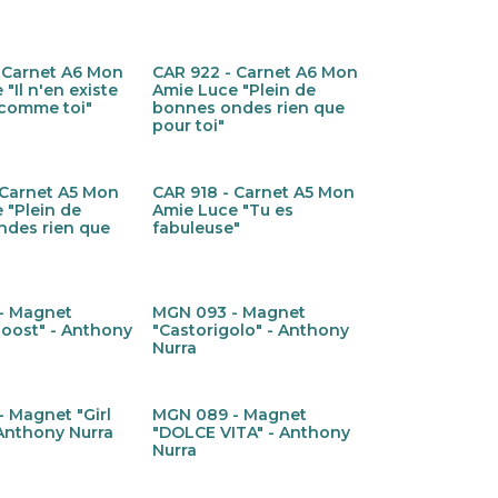
 Carnet A6 Mon
CAR 922 - Carnet A6 Mon
Nieuw!
"Il n'en existe
Amie Luce "Plein de
 comme toi"
bonnes ondes rien que
pour toi"
 Carnet A5 Mon
CAR 918 - Carnet A5 Mon
Nieuw!
 "Plein de
Amie Luce "Tu es
ndes rien que
fabuleuse"
- Magnet
MGN 093 - Magnet
Nieuw!
oost" - Anthony
"Castorigolo" - Anthony
Nurra
 Magnet "Girl
MGN 089 - Magnet
Nieuw!
Anthony Nurra
"DOLCE VITA" - Anthony
Nurra