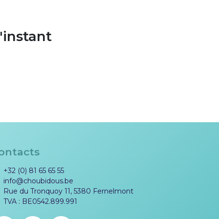
'instant
ontacts
+32 (0) 81 65 65 55
info@choubidous.be
Rue du Tronquoy 11, 5380 Fernelmont
TVA : BE0542.899.991