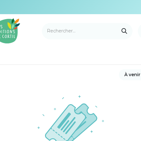
e Cortil
Nouveautés
Nos marques
Points de v
À veni