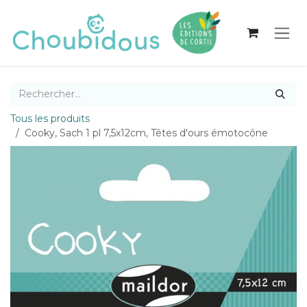
Se rendre au contenu
Tous les produits
Cooky, Sach 1 pl 7,5x12cm, Têtes d'ours émotocône